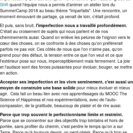
Shift
quand l'équipe nous a permis d'animer un atelier lors du
SummerCamp 2018 au beau thème "Imparfaits". Une rencontre, un
moment émouvant de partage, ça venait de loin, c'était profond.
Et puis, sans bruit,
l'imperfection nous a travaillé profondément.
C'était au croisement de sujets qui nous parlent et de nos
cheminements aussi. Quand on enlève les pelures de l'oignon vers le
cœur des choses, on se confronte à des choses qu'on préférerait
parfois ne pas voir. Ces côtés de nous que l'on n'aime pas, qu'on
prend pour des défaut, la tension entre ce que l'on veut et ce que
l'extérieur pose sur nous, imperceptiblement mais fermement. La joie
et l'audace sont des forces puissantes pour évoluer, bouger, se mettre
en action.
Accepter ses imperfection et les vivre sereinement, c'est aussi un
moyen de construire une base solide
pour mieux évoluer et mieux
agir. Cela fait un beau lien avec nos apprentissages du MOOC The
Science of Happiness et nos expérimentations, avec de l'auto-
compassion, de la gratitude, beaucoup de plaisir et de rire aussi.
Parce que trop souvent le perfectionnisme limite et restreint.
Parce que se concentrer sur des objectifs trop lointains et hors de
portée, sans profiter du chemin, c'est perdre le temps qu'on a sur
Terre. Parce qu'à toujours devoir, on perd plaisir. Parce qu'à trop se